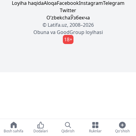
Loyiha haqida
Aloqa
Facebook
Instagram
Telegram
Twitter
Oʼzbekcha
Ўзбекча
© Latifa.uz, 2008–2026
Obuna
va
GoodGroup
loyihasi
18+
Bosh sahifa
Dodalari
Qidirish
Ruknlar
Qo'shish