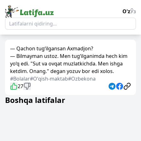
O'z
Ўз
— Qachon tug‘ilgansan Axmadjon?
— Bilmayman ustoz. Men tug‘ilganimda hech kim
yo‘q edi. "Sut va ovqat muzlatkichda. Men ishga
ketdim. Onang." degan yozuv bor edi xolos.
#Bolalar
#Oʻqish-maktab
#Ozbekona
27
Boshqa latifalar