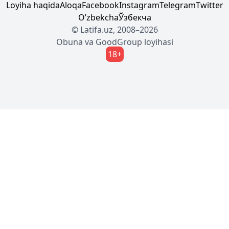
Loyiha haqida
Aloqa
Facebook
Instagram
Telegram
Twitter
Oʼzbekcha
Ўзбекча
© Latifa.uz, 2008–2026
Obuna
va
GoodGroup
loyihasi
18+