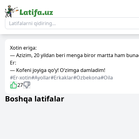
Xotin eriga:
— Azizim, 20 yildan beri menga biror martta ham bunaq
Er:
— Kofeni joyiga qo‘y! O‘zimga damladim!
#Er-xotin
#Ayollar
#Erkaklar
#Ozbekona
#Oila
27
Boshqa latifalar