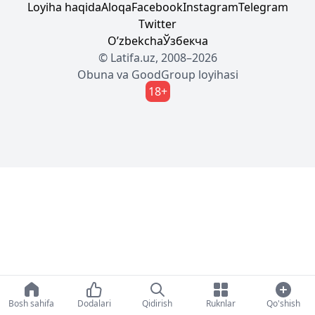
Loyiha haqida
Aloqa
Facebook
Instagram
Telegram
Twitter
Oʼzbekcha
Ўзбекча
© Latifa.uz, 2008–2026
Obuna
va
GoodGroup
loyihasi
18+
Bosh sahifa
Dodalari
Qidirish
Ruknlar
Qo'shish