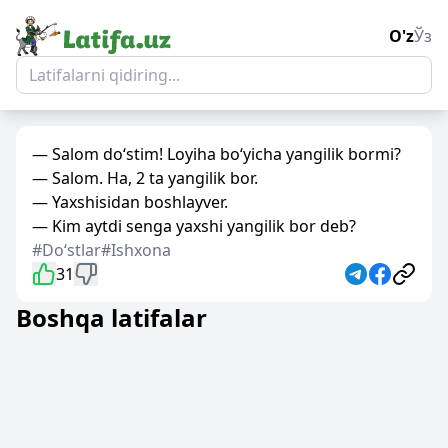
O'z
Ўз
— Salom do‘stim! Loyiha bo‘yicha yangilik bormi?
— Salom. Ha, 2 ta yangilik bor.
— Yaxshisidan boshlayver.
— Kim aytdi senga yaxshi yangilik bor deb?
#Doʻstlar
#Ishxona
31
Boshqa latifalar