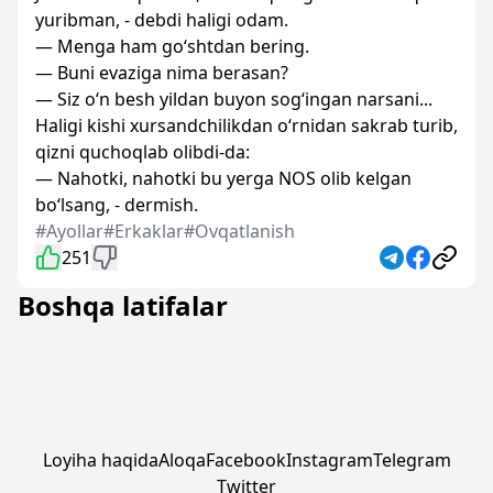
yuribman, - debdi haligi odam.
— Menga ham go‘shtdan bering.
— Buni evaziga nima berasan?
— Siz o‘n besh yildan buyon sog‘ingan narsani...
Haligi kishi xursandchilikdan o‘rnidan sakrab turib,
qizni quchoqlab olibdi-da:
— Nahotki, nahotki bu yerga NOS olib kelgan
bo‘lsang, - dermish.
#Ayollar
#Erkaklar
#Ovqatlanish
251
Boshqa latifalar
Loyiha haqida
Aloqa
Facebook
Instagram
Telegram
Twitter