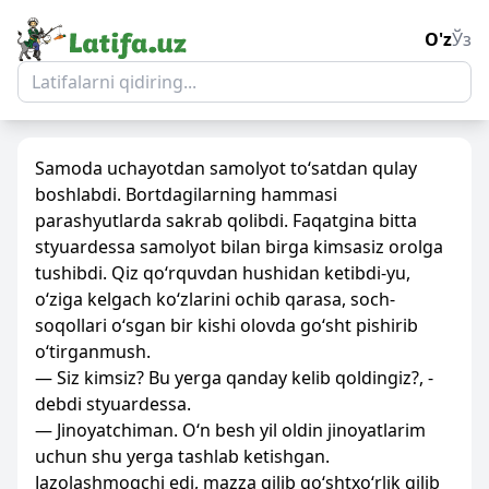
O'z
Ўз
Samoda uchayotdan samolyot to‘satdan qulay
boshlabdi. Bortdagilarning hammasi
parashyutlarda sakrab qolibdi. Faqatgina bitta
styuardessa samolyot bilan birga kimsasiz orolga
tushibdi. Qiz qo‘rquvdan hushidan ketibdi-yu,
o‘ziga kelgach ko‘zlarini ochib qarasa, soch-
soqollari o‘sgan bir kishi olovda go‘sht pishirib
o‘tirganmush.
— Siz kimsiz? Bu yerga qanday kelib qoldingiz?, -
debdi styuardessa.
— Jinoyatchiman. O‘n besh yil oldin jinoyatlarim
uchun shu yerga tashlab ketishgan.
Jazolashmoqchi edi, mazza qilib go‘shtxo‘rlik qilib