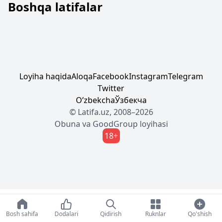
Boshqa latifalar
Loyiha haqida
Aloqa
Facebook
Instagram
Telegram
Twitter
Oʼzbekcha
Ўзбекча
© Latifa.uz, 2008–2026
Obuna
va
GoodGroup
loyihasi
18+
Bosh sahifa
Dodalari
Qidirish
Ruknlar
Qo'shish