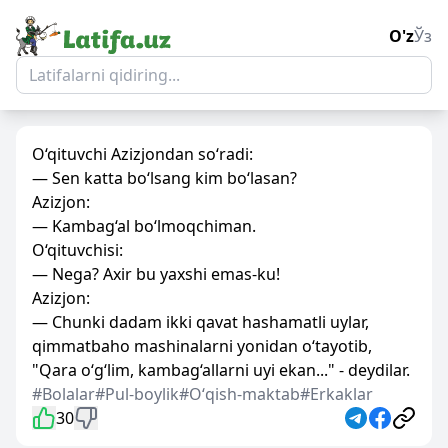
O'z
Ўз
O‘qituvchi Azizjondan so‘radi:
— Sen katta bo‘lsang kim bo‘lasan?
Azizjon:
— Kambag‘al bo‘lmoqchiman.
O‘qituvchisi:
— Nega? Axir bu yaxshi emas-ku!
Azizjon:
— Chunki dadam ikki qavat hashamatli uylar,
qimmatbaho mashinalarni yonidan o‘tayotib,
"Qara o‘g‘lim, kambag‘allarni uyi ekan..." - deydilar.
#Bolalar
#Pul-boylik
#Oʻqish-maktab
#Erkaklar
30