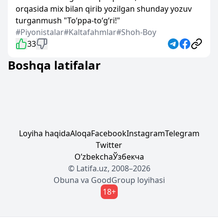
orqasida mix bilan qirib yozilgan shunday yozuv
turganmush "To‘ppa-to‘g‘ri!"
#Piyonistalar
#Kaltafahmlar
#Shoh-Boy
33
Boshqa latifalar
Loyiha haqida
Aloqa
Facebook
Instagram
Telegram
Twitter
Oʼzbekcha
Ўзбекча
© Latifa.uz, 2008–2026
Obuna
va
GoodGroup
loyihasi
18+