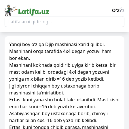
O'z
Ўз
Yangi boy o‘ziga Djip mashinasi xarid qilibdi.
Mashinani orqa tarafida 4x4 degan yozuvi ham
bor ekan.
Mashinani ko‘chada qoldirib uyiga kirib ketsa, bir
mast odam kelib, orqadagi 4x4 degan yozuvni
yoniga mix bilan qirib =16 deb yozib ketibdi.
Jig‘ibiyroni chiqqan boy ustaxonaga borib
mashinasini ta’mirlatibdi.
Ertasi kuni yana shu holat takrorlanibdi. Mast kishi
endi har kuni =16 deb yozib ketaveribdi.
Asabiylashgan boy ustaxonaga borib, chiroyli
harflar bilan 4x4=16 deb yozdirib kelibdi.
Ertasi kuni tongda chiqib qarasa, mashinasini