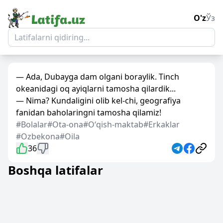
O'z
Ўз
— Ada, Dubayga dam olgani boraylik. Tinch
okeanidagi oq ayiqlarni tamosha qilardik...
— Nima? Kundaligini olib kel-chi, geografiya
fanidan baholaringni tamosha qilamiz!
#Bolalar
#Ota-ona
#Oʻqish-maktab
#Erkaklar
#Ozbekona
#Oila
36
Boshqa latifalar