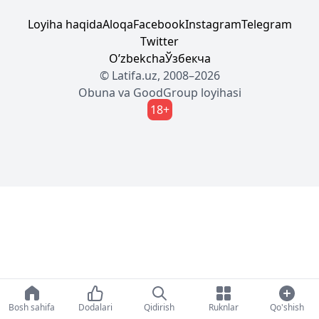
Loyiha haqida
Aloqa
Facebook
Instagram
Telegram
Twitter
Oʼzbekcha
Ўзбекча
© Latifa.uz, 2008–2026
Obuna
va
GoodGroup
loyihasi
18+
Bosh sahifa
Dodalari
Qidirish
Ruknlar
Qo'shish