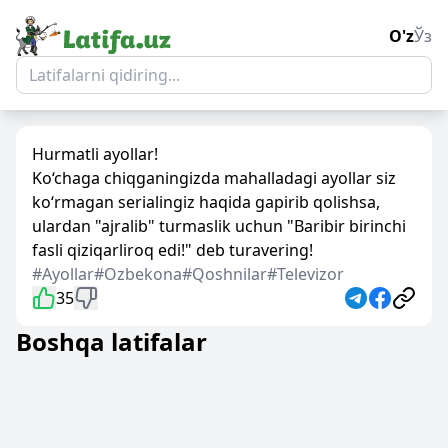
O'z
Ўз
Hurmatli ayollar!
Ko‘chaga chiqganingizda mahalladagi ayollar siz
ko‘rmagan serialingiz haqida gapirib qolishsa,
ulardan "ajralib" turmaslik uchun "Baribir birinchi
fasli qiziqarliroq edi!" deb turavering!
#Ayollar
#Ozbekona
#Qoshnilar
#Televizor
35
Boshqa latifalar