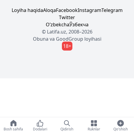
Loyiha haqida
Aloqa
Facebook
Instagram
Telegram
Twitter
Oʼzbekcha
Ўзбекча
© Latifa.uz, 2008–2026
Obuna
va
GoodGroup
loyihasi
18+
Bosh sahifa
Dodalari
Qidirish
Ruknlar
Qo'shish