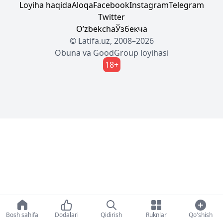
Loyiha haqida
Aloqa
Facebook
Instagram
Telegram
Twitter
Oʼzbekcha
Ўзбекча
© Latifa.uz, 2008–2026
Obuna
va
GoodGroup
loyihasi
18+
Bosh sahifa
Dodalari
Qidirish
Ruknlar
Qo'shish