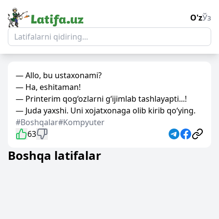
O'z
Ўз
— Allo, bu ustaxonami?
— Ha, eshitaman!
— Printerim qog‘ozlarni g‘ijimlab tashlayapti...!
— Juda yaxshi. Uni xojatxonaga olib kirib qo‘ying.
#Boshqalar
#Kompyuter
63
Boshqa latifalar