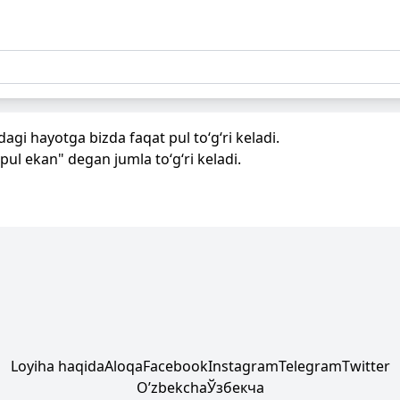
agi hayotga bizda faqat pul to‘g‘ri keladi.
pul ekan" degan jumla to‘g‘ri keladi.
Loyiha haqida
Aloqa
Facebook
Instagram
Telegram
Twitter
Oʼzbekcha
Ўзбекча