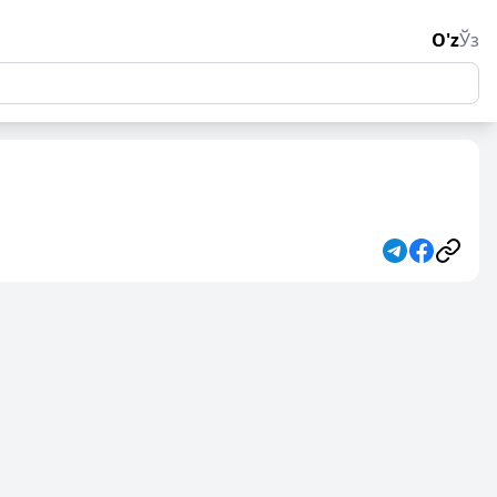
O'z
Ўз