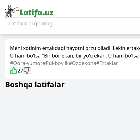
Meni xotinim ertakdagi hayotni orzu qiladi. Lekin ertakd
U ham bo‘lsa "Bir bor ekan, bir yo‘q ekan. U ham bo‘lsa 
#Qora-yumor
#Pul-boylik
#Ozbekona
#Ertaklar
27
Boshqa latifalar