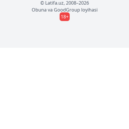
© Latifa.uz, 2008–2026
Obuna
va
GoodGroup
loyihasi
18+