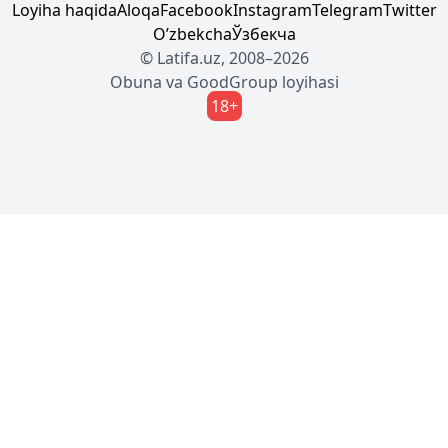
Loyiha haqida
Aloqa
Facebook
Instagram
Telegram
Twitter
Oʼzbekcha
Ўзбекча
© Latifa.uz, 2008–2026
Obuna
va
GoodGroup
loyihasi
18+