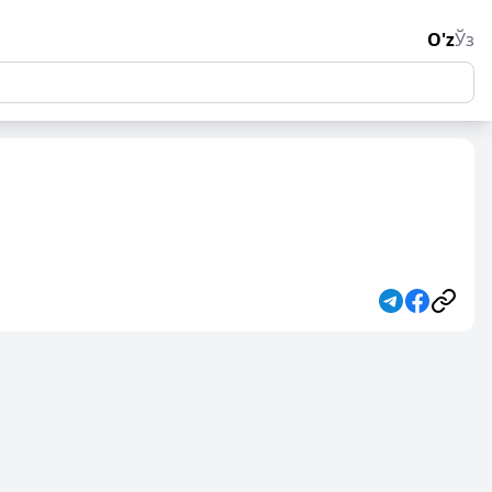
O'z
Ўз