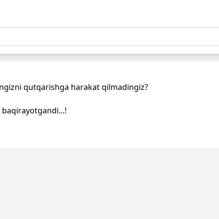
gizni qutqarishga harakat qilmadingiz?
baqirayotgandi...!