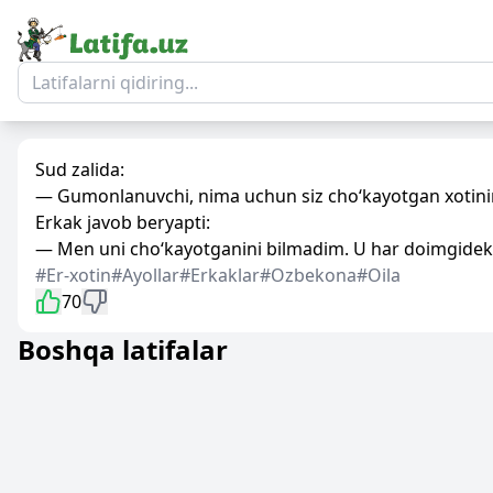
Sud zalida:
— Gumonlanuvchi, nima uchun siz cho‘kayotgan xotinin
Erkak javob beryapti:
— Men uni cho‘kayotganini bilmadim. U har doimgidek 
#Er-xotin
#Ayollar
#Erkaklar
#Ozbekona
#Oila
70
Boshqa latifalar