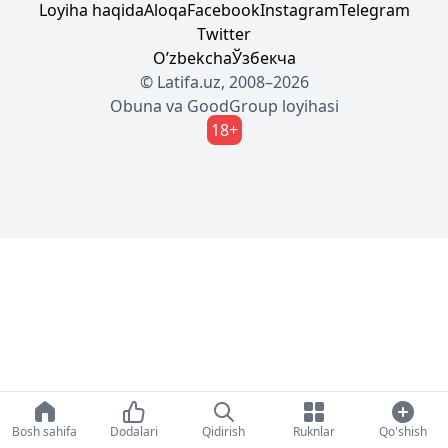
Loyiha haqida
Aloqa
Facebook
Instagram
Telegram
Twitter
Oʼzbekcha
Ўзбекча
© Latifa.uz, 2008–2026
Obuna
va
GoodGroup
loyihasi
18+
Bosh sahifa
Dodalari
Qidirish
Ruknlar
Qo'shish