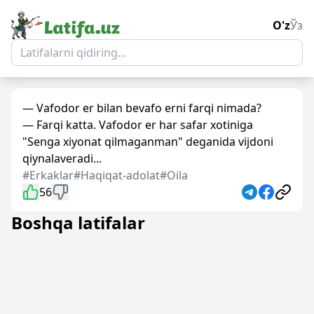
O'z
Ўз
— Vafodor er bilan bevafo erni farqi nimada?
— Farqi katta. Vafodor er har safar xotiniga
"Senga xiyonat qilmaganman" deganida vijdoni
qiynalaveradi...
#Erkaklar
#Haqiqat-adolat
#Oila
56
Boshqa latifalar