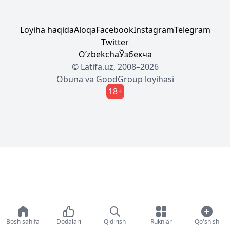
Loyiha haqida
Aloqa
Facebook
Instagram
Telegram
Twitter
Oʼzbekcha
Ўзбекча
© Latifa.uz, 2008–2026
Obuna
va
GoodGroup
loyihasi
18+
Bosh sahifa
Dodalari
Qidirish
Ruknlar
Qo'shish