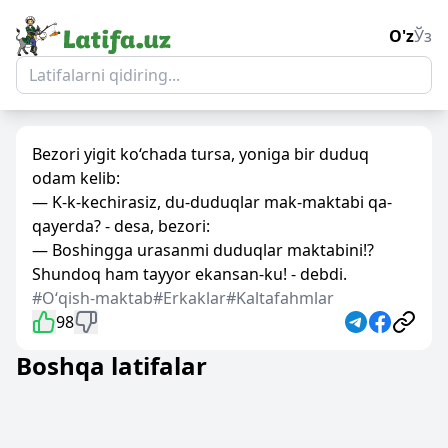
O'z
Ўз
Bezori yigit ko‘chada tursa, yoniga bir duduq
odam kelib:
— K-k-kechirasiz, du-duduqlar mak-maktabi qa-
qayerda? - desa, bezori:
— Boshingga urasanmi duduqlar maktabini!?
Shundoq ham tayyor ekansan-ku! - debdi.
#Oʻqish-maktab
#Erkaklar
#Kaltafahmlar
98
Boshqa latifalar