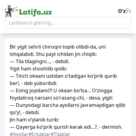
O'z
Ўз
Bir yigit sehrli chiroqni topib olibdi-da, uni
ishqalabdi. Shu payt ichidan jin chiqib:
— Tila tilagingni..., - debdi.
Yigit ham shoshilib qolib:
— Tinch okeani ustidan o‘tadigan ko‘prik qurib
ber!, - deb yuboribdi.
— Esing joyidami?! U okean bo‘lsa... O‘zingga
foydaliroq narsani so‘rasang-chi, - desa, yigit:
— Dunyodagi barcha ayollarni javramaydigan qilib
qo‘y!, - debdi.
Jin ham o‘ylanib turib:
— Qayerga ko‘prik qurish kerak edi...?, - dermish.
#Ayollar
#Erkaklar
#Tilaklar