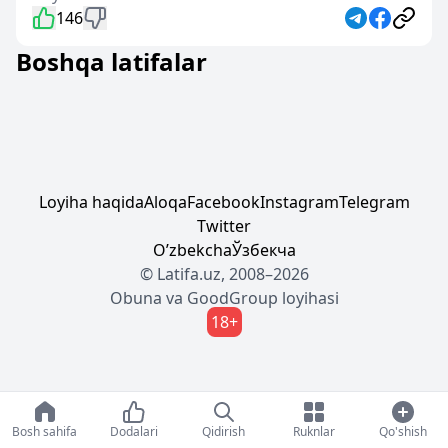
146
Boshqa latifalar
Loyiha haqida
Aloqa
Facebook
Instagram
Telegram
Twitter
Oʼzbekcha
Ўзбекча
© Latifa.uz, 2008–2026
Obuna
va
GoodGroup
loyihasi
18+
Bosh sahifa
Dodalari
Qidirish
Ruknlar
Qo'shish