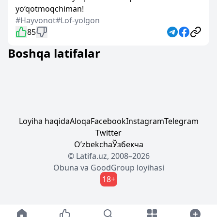
yo‘qotmoqchiman!
#Hayvonot
#Lof-yolgon
85
Boshqa latifalar
Loyiha haqida
Aloqa
Facebook
Instagram
Telegram
Twitter
Oʼzbekcha
Ўзбекча
© Latifa.uz, 2008–2026
Obuna
va
GoodGroup
loyihasi
18+