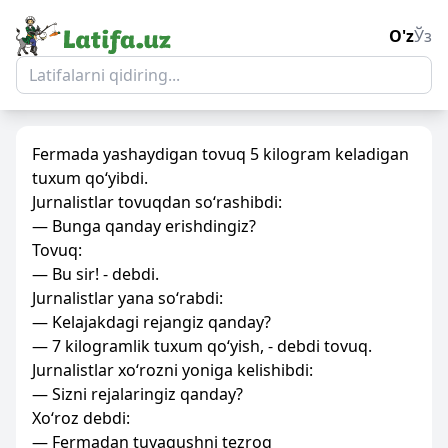
O'z
Ўз
Fermada yashaydigan tovuq 5 kilogram keladigan
tuxum qo‘yibdi.
Jurnalistlar tovuqdan so‘rashibdi:
— Bunga qanday erishdingiz?
Tovuq:
— Bu sir! - debdi.
Jurnalistlar yana so‘rabdi:
— Kelajakdagi rejangiz qanday?
— 7 kilogramlik tuxum qo‘yish, - debdi tovuq.
Jurnalistlar xo‘rozni yoniga kelishibdi:
— Sizni rejalaringiz qanday?
Xo‘roz debdi:
— Fermadan tuyaqushni tezroq