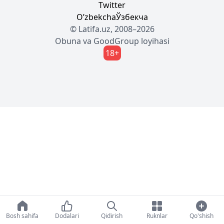
Twitter
Oʼzbekcha
Ўзбекча
© Latifa.uz, 2008–2026
Obuna
va
GoodGroup
loyihasi
18+
Bosh sahifa
Dodalari
Qidirish
Ruknlar
Qo'shish