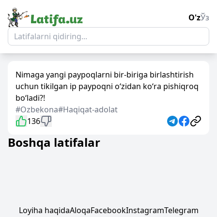
O'z
Ўз
Nimaga yangi paypoqlarni bir-biriga birlashtirish
uchun tikilgan ip paypoqni o‘zidan ko‘ra pishiqroq
bo‘ladi?!
#Ozbekona
#Haqiqat-adolat
136
Boshqa latifalar
Loyiha haqida
Aloqa
Facebook
Instagram
Telegram