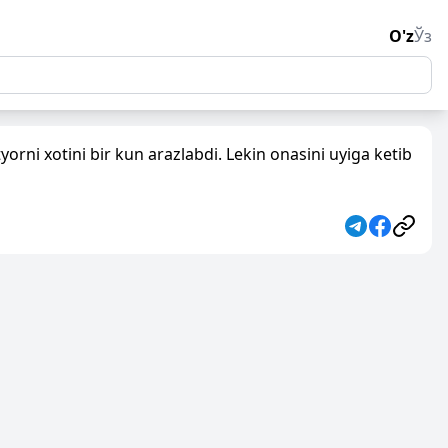
O'z
Ўз
orni xotini bir kun arazlabdi. Lekin onasini uyiga ketib