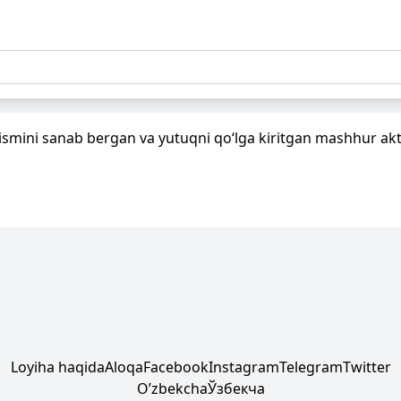
 ismini sanab bergan va yutuqni qo‘lga kiritgan mashhur akty
Loyiha haqida
Aloqa
Facebook
Instagram
Telegram
Twitter
Oʼzbekcha
Ўзбекча