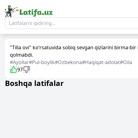
"Tilla ovi" ko‘rsatuvi
da sobiq sevgan qizlarini birma-bir
qolmabdi.
#Ayollar
#Pul-boylik
#Ozbekona
#Haqiqat-adolat
#Oila
97
Boshqa latifalar