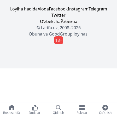
Loyiha haqida
Aloqa
Facebook
Instagram
Telegram
Twitter
Oʼzbekcha
Ўзбекча
© Latifa.uz, 2008–2026
Obuna
va
GoodGroup
loyihasi
18+
Bosh sahifa
Dodalari
Qidirish
Ruknlar
Qo'shish