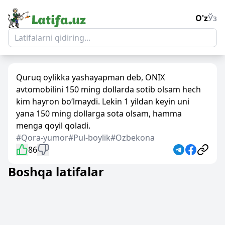
O'z
Ўз
Quruq oylikka yashayapman deb, ONIX
avtomobilini 150 ming dollarda sotib olsam hech
kim hayron bo‘lmaydi. Lekin 1 yildan keyin uni
yana 150 ming dollarga sota olsam, hamma
menga qoyil qoladi.
#Qora-yumor
#Pul-boylik
#Ozbekona
86
Boshqa latifalar