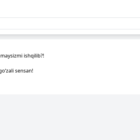
aysizmi ishqilib?!
go‘zali sensan!