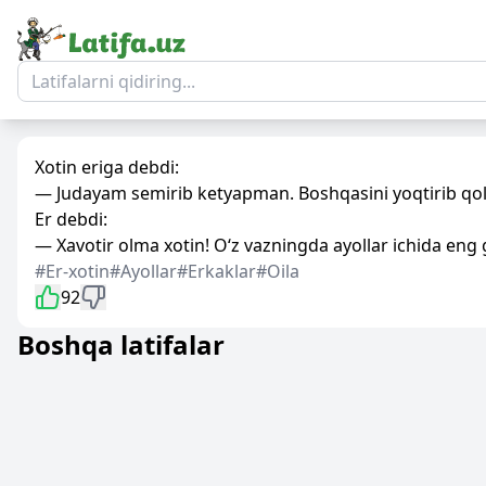
Xotin eriga debdi:
— Judayam semirib ketyapman. Boshqasini yoqtirib qolm
Er debdi:
— Xavotir olma xotin! O‘z vazningda ayollar ichida eng 
#Er-xotin
#Ayollar
#Erkaklar
#Oila
92
Boshqa latifalar