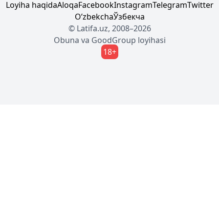
Loyiha haqida
Aloqa
Facebook
Instagram
Telegram
Twitter
Oʼzbekcha
Ўзбекча
© Latifa.uz, 2008–2026
Obuna
va
GoodGroup
loyihasi
18+