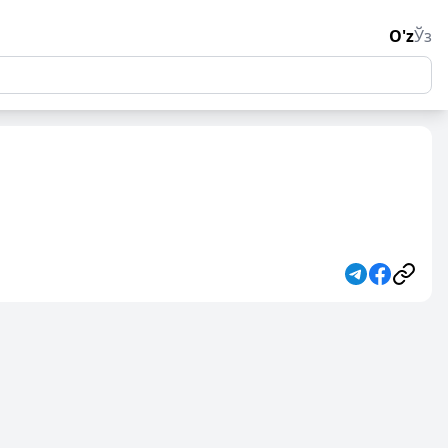
O'z
Ўз