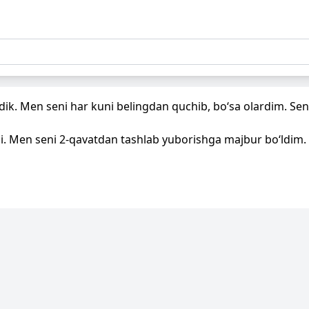
ik. Men seni har kuni belingdan quchib, bo‘sa olardim. Sen
hdi. Men seni 2-qavatdan tashlab yuborishga majbur bo‘ldim.