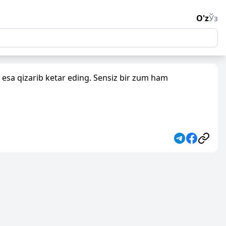
O'z
Ўз
 esa qizarib ketar eding. Sensiz bir zum ham