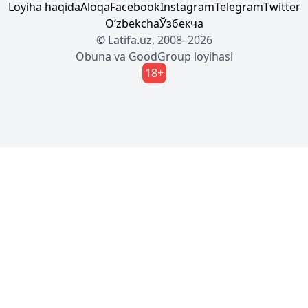
Loyiha haqida
Aloqa
Facebook
Instagram
Telegram
Twitter
Oʼzbekcha
Ўзбекча
© Latifa.uz, 2008–2026
Obuna
va
GoodGroup
loyihasi
18+