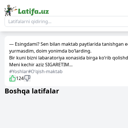
— Esingdami? Sen bilan maktab paytlarida tanishgan ed
yurmasdim, doim yonimda bo‘larding.
Bir kuni bizni labaratoriya xonasida birga ko‘rib qolis
Meni kechir aziz SIGARETIM...
#Yoshlar
#Oʻqish-maktab
124
Boshqa latifalar