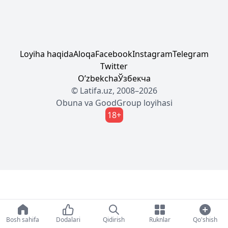
Loyiha haqida
Aloqa
Facebook
Instagram
Telegram
Twitter
Oʼzbekcha
Ўзбекча
© Latifa.uz, 2008–2026
Obuna
va
GoodGroup
loyihasi
18+
Bosh sahifa
Dodalari
Qidirish
Ruknlar
Qo'shish