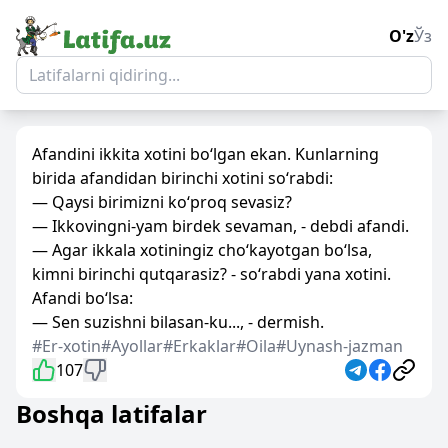
O'z
Ўз
Afandini ikkita xotini bo‘lgan ekan. Kunlarning
birida afandidan birinchi xotini so‘rabdi:
— Qaysi birimizni ko‘proq sevasiz?
— Ikkovingni-yam birdek sevaman, - debdi afandi.
— Agar ikkala xotiningiz cho‘kayotgan bo‘lsa,
kimni birinchi qutqarasiz? - so‘rabdi yana xotini.
Afandi bo‘lsa:
— Sen suzishni bilasan-ku..., - dermish.
#Er-xotin
#Ayollar
#Erkaklar
#Oila
#Uynash-jazman
107
Boshqa latifalar