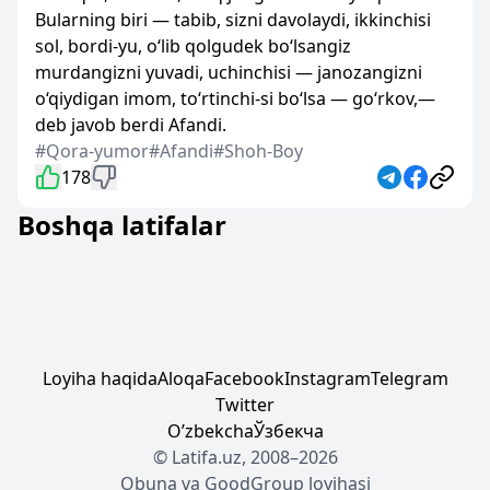
Bularning biri — tabib, sizni davolaydi, ikkinchisi
sol, bordi-yu, o‘lib qolgudek bo‘lsangiz
murdangizni yuvadi, uchinchisi — janozangizni
o‘qiydigan imom, to‘rtinchi-si bo‘lsa — go‘rkov,—
deb javob berdi Afandi.
#Qora-yumor
#Afandi
#Shoh-Boy
178
Boshqa latifalar
Loyiha haqida
Aloqa
Facebook
Instagram
Telegram
Twitter
Oʼzbekcha
Ўзбекча
© Latifa.uz, 2008–2026
Obuna
va
GoodGroup
loyihasi