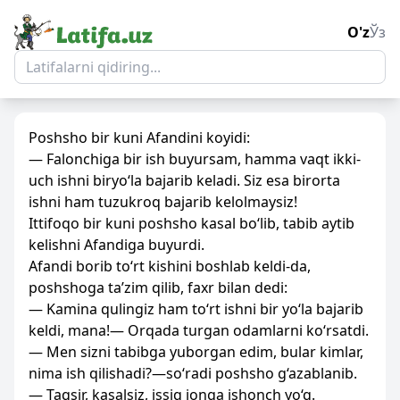
O'z
Ўз
Poshsho bir kuni Afandini koyidi:
— Falonchiga bir ish buyursam, hamma vaqt ikki-
uch ishni biryo‘la bajarib keladi. Siz esa birorta
ishni ham tuzukroq bajarib kelolmaysiz!
Ittifoqo bir kuni poshsho kasal bo‘lib, tabib aytib
kelishni Afandiga buyurdi.
Afandi borib to‘rt kishini boshlab keldi-da,
poshshoga ta’zim qilib, faxr bilan dedi:
— Kamina qulingiz ham to‘rt ishni bir yo‘la bajarib
keldi, mana!— Orqada turgan odamlarni ko‘rsatdi.
— Men sizni tabibga yuborgan edim, bular kimlar,
nima ish qilishadi?—so‘radi poshsho g‘azablanib.
— Taqsir, kasalsiz, issiq jonga ishonch yo‘q.