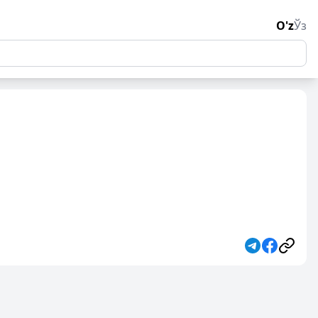
O'z
Ўз