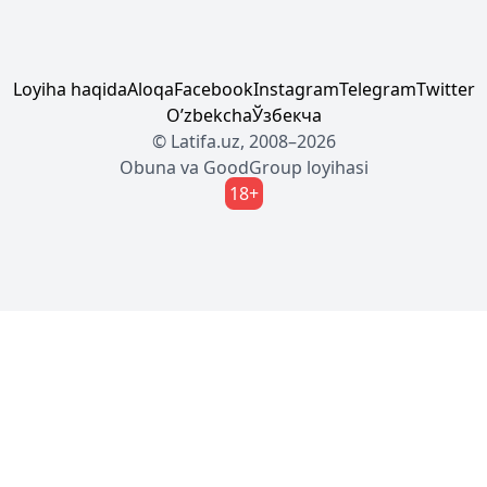
Loyiha haqida
Aloqa
Facebook
Instagram
Telegram
Twitter
Oʼzbekcha
Ўзбекча
© Latifa.uz, 2008–2026
Obuna
va
GoodGroup
loyihasi
18+