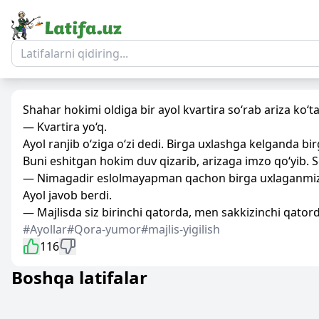
Shahar hokimi oldiga bir ayol kvartira so‘rab ariza ko‘ta
— Kvartira yo‘q.
Ayol ranjib o‘ziga o‘zi dedi. Birga uxlashga kelganda bir
Buni eshitgan hokim duv qizarib, arizaga imzo qo‘yib. S
— Nimagadir eslolmayapman qachon birga uxlaganmi
Ayol javob berdi.
— Majlisda siz birinchi qatorda, men sakkizinchi qatord
#Ayollar
#Qora-yumor
#majlis-yigilish
116
Boshqa latifalar