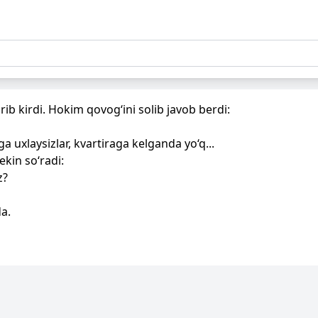
rib kirdi. Hokim qovog‘ini solib javob berdi:
ga uxlaysizlar, kvartiraga kelganda yo‘q...
ekin so‘radi:
z?
a.