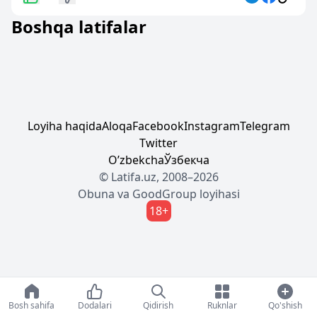
Boshqa latifalar
Loyiha haqida
Aloqa
Facebook
Instagram
Telegram
Twitter
Oʼzbekcha
Ўзбекча
© Latifa.uz, 2008–2026
Obuna
va
GoodGroup
loyihasi
18+
Bosh sahifa
Dodalari
Qidirish
Ruknlar
Qo'shish