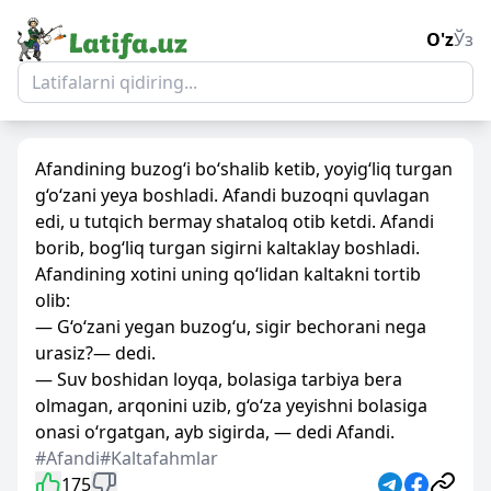
O'z
Ўз
Afandining buzog‘i bo‘shalib ketib, yoyig‘liq turgan
g‘o‘zani yeya boshladi. Afandi buzoqni quvlagan
edi, u tutqich bermay shataloq otib ketdi. Afandi
borib, bog‘liq turgan sigirni kaltaklay boshladi.
Afandining xotini uning qo‘lidan kaltakni tortib
olib:
— G‘o‘zani yegan buzog‘u, sigir bechorani nega
urasiz?— dedi.
— Suv boshidan loyqa, bolasiga tarbiya bera
olmagan, arqonini uzib, g‘o‘za yeyishni bolasiga
onasi o‘rgatgan, ayb sigirda, — dedi Afandi.
#Afandi
#Kaltafahmlar
175