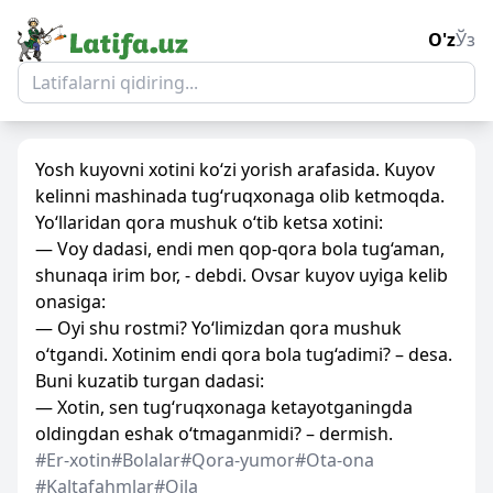
O'z
Ўз
Yosh kuyovni xotini ko‘zi yorish arafasida. Kuyov
kelinni mashinada tug‘ruqxonaga olib ketmoqda.
Yo‘llaridan qora mushuk o‘tib ketsa xotini:
— Voy dadasi, endi men qop-qora bola tug‘aman,
shunaqa irim bor, - debdi. Ovsar kuyov uyiga kelib
onasiga:
— Oyi shu rostmi? Yo‘limizdan qora mushuk
o‘tgandi. Xotinim endi qora bola tug‘adimi? – desa.
Buni kuzatib turgan dadasi:
— Xotin, sen tug‘ruqxonaga ketayotganingda
oldingdan eshak o‘tmaganmidi? – dermish.
#Er-xotin
#Bolalar
#Qora-yumor
#Ota-ona
#Kaltafahmlar
#Oila