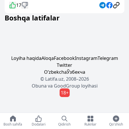
17
Boshqa latifalar
Loyiha haqida
Aloqa
Facebook
Instagram
Telegram
Twitter
Oʼzbekcha
Ўзбекча
© Latifa.uz, 2008–2026
Obuna
va
GoodGroup
loyihasi
18+
Bosh sahifa
Dodalari
Qidirish
Ruknlar
Qo'shish