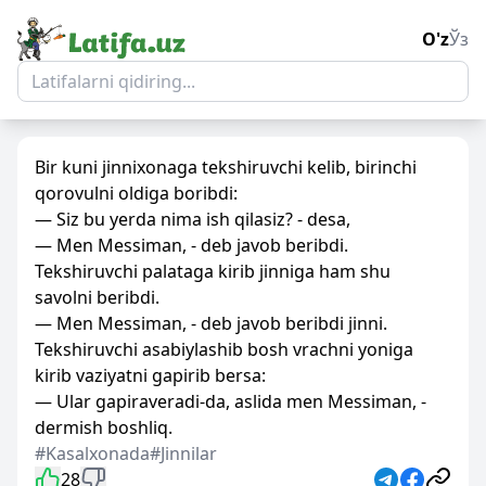
O'z
Ўз
Bir kuni jinnixonaga tekshiruvchi kelib, birinchi
qorovulni oldiga boribdi:
— Siz bu yerda nima ish qilasiz? - desa,
— Men Messiman, - deb javob beribdi.
Tekshiruvchi palataga kirib jinniga ham shu
savolni beribdi.
— Men Messiman, - deb javob beribdi jinni.
Tekshiruvchi asabiylashib bosh vrachni yoniga
kirib vaziyatni gapirib bersa:
— Ular gapiraveradi-da, aslida men Messiman, -
dermish boshliq.
#Kasalxonada
#Jinnilar
28