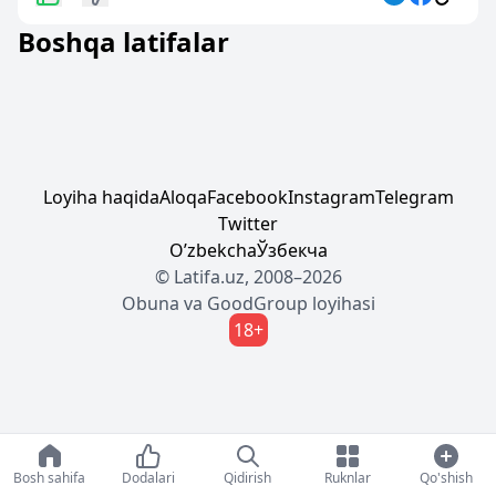
Boshqa latifalar
Loyiha haqida
Aloqa
Facebook
Instagram
Telegram
Twitter
Oʼzbekcha
Ўзбекча
© Latifa.uz, 2008–2026
Obuna
va
GoodGroup
loyihasi
18+
Bosh sahifa
Dodalari
Qidirish
Ruknlar
Qo'shish