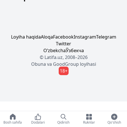
Loyiha haqida
Aloqa
Facebook
Instagram
Telegram
Twitter
Oʼzbekcha
Ўзбекча
© Latifa.uz, 2008–2026
Obuna
va
GoodGroup
loyihasi
18+
Bosh sahifa
Dodalari
Qidirish
Ruknlar
Qo'shish