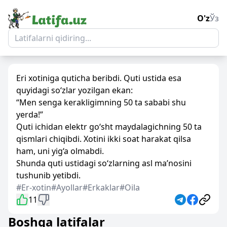
O'z
Ўз
Eri xotiniga quticha beribdi. Quti ustida esa
quyidagi so‘zlar yozilgan ekan:
“Men senga kerakligimning 50 ta sababi shu
yerda!”
Quti ichidan elektr go‘sht maydalagichning 50 ta
qismlari chiqibdi. Xotini ikki soat harakat qilsa
ham, uni yig‘a olmabdi.
Shunda quti ustidagi so‘zlarning asl ma’nosini
tushunib yetibdi.
#Er-xotin
#Ayollar
#Erkaklar
#Oila
11
Boshqa latifalar