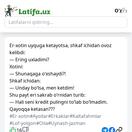
O'z
Ўз
Er-xotin uyquga ketayotsa, shkaf ichidan ovoz
kelibdi:
— Ering uxladimi?
Xotini:
— Shunaqaga o‘xshaydi?!
Shkaf ichidan:
— Unday bo‘lsa, men ketdim!
Shu payt eri sakrab o‘rnidan turib:
— Hali seni kredit pulingni to‘lab bo‘lmadim.
Qayoqqa ketasan???
#Er-xotin
#Ayollar
#Erkaklar
#Kaltafahmlar
#Lof-yolgon
#Oila
#Uynash-jazman
16