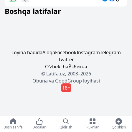
Boshqa latifalar
Loyiha haqida
Aloqa
Facebook
Instagram
Telegram
Twitter
Oʼzbekcha
Ўзбекча
© Latifa.uz, 2008–2026
Obuna
va
GoodGroup
loyihasi
18+
Bosh sahifa
Dodalari
Qidirish
Ruknlar
Qo'shish