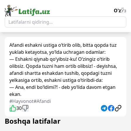
O'z
Ўз
Afandi eshakni ustiga o‘tirib olib, bitta qopda tuz
yuklab ketayotsa, yo‘lda uchragan odamlar:
— Eshakni qiynab qo‘yibsiz-ku! O‘zingiz o‘tirib
olibsiz. Qopda tuzni ham ortib olibsiz! - deyishsa,
afandi shartta eshakdan tushib, qopdagi tuzni
yelkasiga ortib, eshakni ustiga o‘tiribdi-da:
— Ana, endi bo‘ldimi?! - deb yo‘lida davom etgan
ekan.
#Hayvonot
#Afandi
30
Boshqa latifalar