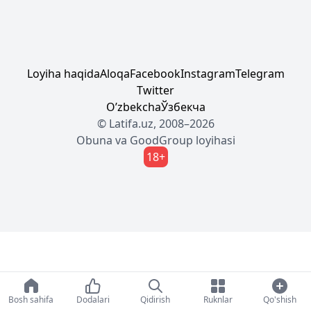
Loyiha haqida
Aloqa
Facebook
Instagram
Telegram
Twitter
Oʼzbekcha
Ўзбекча
© Latifa.uz, 2008–2026
Obuna
va
GoodGroup
loyihasi
18+
Bosh sahifa
Dodalari
Qidirish
Ruknlar
Qo'shish