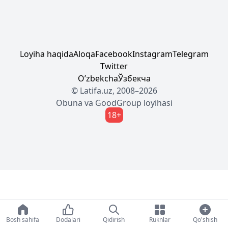
Loyiha haqida
Aloqa
Facebook
Instagram
Telegram
Twitter
Oʼzbekcha
Ўзбекча
© Latifa.uz, 2008–2026
Obuna
va
GoodGroup
loyihasi
18+
Bosh sahifa
Dodalari
Qidirish
Ruknlar
Qo'shish