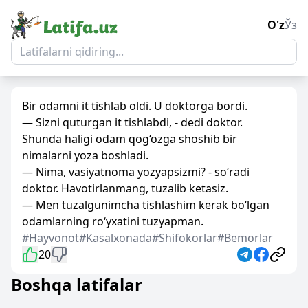
O'z
Ўз
Bir odamni it tishlab oldi. U doktorga bordi.
— Sizni quturgan it tishlabdi, - dedi doktor.
Shunda haligi odam qog‘ozga shoshib bir
nimalarni yoza boshladi.
— Nima, vasiyatnoma yozyapsizmi? - so‘radi
doktor. Havotirlanmang, tuzalib ketasiz.
— Men tuzalgunimcha tishlashim kerak bo‘lgan
odamlarning ro‘yxatini tuzyapman.
#Hayvonot
#Kasalxonada
#Shifokorlar
#Bemorlar
20
Boshqa latifalar