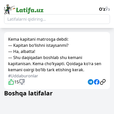
O'z
Ўз
Kema kapitani matrosga debdi:
— Kapitan bo‘lishni istaysanmi?
— Ha, albatta!
— Shu daqiqadan boshlab shu kemani
kapitanisan. Kema cho‘kyapti. Qoidaga ko‘ra sen
kemani oxirgi bo‘lib tark etishing kerak.
#Uddaburonlar
15
Boshqa latifalar