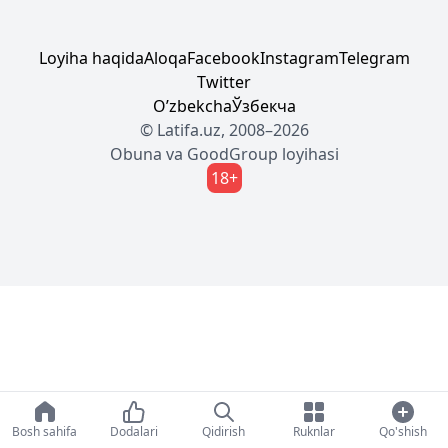
Loyiha haqida
Aloqa
Facebook
Instagram
Telegram
Twitter
Oʼzbekcha
Ўзбекча
© Latifa.uz, 2008–2026
Obuna
va
GoodGroup
loyihasi
18+
Bosh sahifa
Dodalari
Qidirish
Ruknlar
Qo'shish