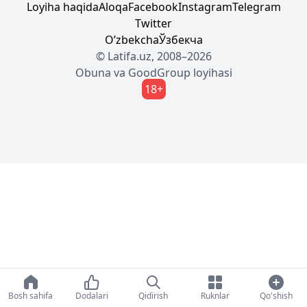
Loyiha haqida
Aloqa
Facebook
Instagram
Telegram
Twitter
Oʼzbekcha
Ўзбекча
© Latifa.uz, 2008–2026
Obuna
va
GoodGroup
loyihasi
18+
Bosh sahifa
Dodalari
Qidirish
Ruknlar
Qo'shish