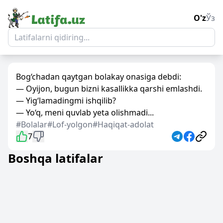
O'z
Ўз
Bog‘chadan qaytgan bolakay onasiga debdi:
— Oyijon, bugun bizni kasallikka qarshi emlashdi.
— Yig‘lamadingmi ishqilib?
— Yo‘q, meni quvlab yeta olishmadi...
#Bolalar
#Lof-yolgon
#Haqiqat-adolat
7
Boshqa latifalar