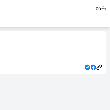
O'z
Ўз