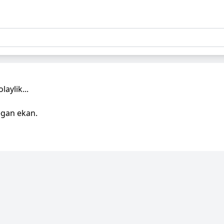
aylik...
egan ekan.