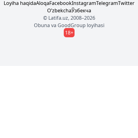
Loyiha haqida
Aloqa
Facebook
Instagram
Telegram
Twitter
Oʼzbekcha
Ўзбекча
© Latifa.uz, 2008–2026
Obuna
va
GoodGroup
loyihasi
18+