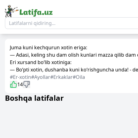
Juma kuni kechqurun xotin eriga:
— Adasi, keling shu dam olish kunlari mazza qilib dam ol
Eri xursand bo‘lib xotiniga:
— Bo‘pti xotin, dushanba kuni ko‘rishguncha unda! - d
#Er-xotin
#Ayollar
#Erkaklar
#Oila
14
Boshqa latifalar