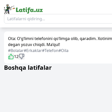
Ota: O‘g‘limni telefonini qo‘limga olib, qaradim. Xotin
degan yozuv chiqdi. Ma’qul!
#Bolalar
#Erkaklar
#Telefon
#Oila
12
Boshqa latifalar