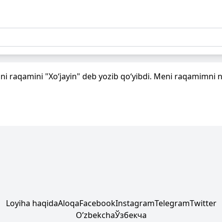
imni raqamini "Xo‘jayin" deb yozib qo‘yibdi. Meni raqamimni 
Loyiha haqida
Aloqa
Facebook
Instagram
Telegram
Twitter
Oʼzbekcha
Ўзбекча