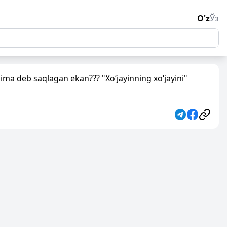
O'z
Ўз
nima deb saqlagan ekan??? "Xo‘jayinning xo‘jayini"