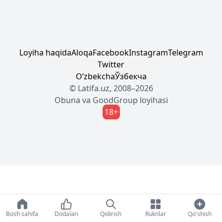
Loyiha haqida
Aloqa
Facebook
Instagram
Telegram
Twitter
Oʼzbekcha
Ўзбекча
© Latifa.uz, 2008–2026
Obuna
va
GoodGroup
loyihasi
18+
Bosh sahifa
Dodalari
Qidirish
Ruknlar
Qo'shish