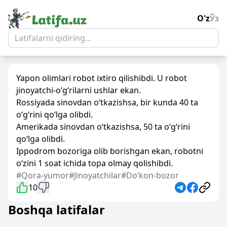
O'z
Ўз
Yapon olimlari robot ixtiro qilishibdi. U robot
jinoyatchi-o‘g‘rilarni ushlar ekan.
Rossiyada sinovdan o‘tkazishsa, bir kunda 40 ta
o‘g‘rini qo‘lga olibdi.
Amerikada sinovdan o‘tkazishsa, 50 ta o‘g‘rini
qo‘lga olibdi.
Ippodrom bozoriga olib borishgan ekan, robotni
o‘zini 1 soat ichida topa olmay qolishibdi.
#Qora-yumor
#Jinoyatchilar
#Doʻkon-bozor
10
Boshqa latifalar