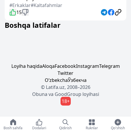
#Erkaklar
#Kaltafahmlar
15
Boshqa latifalar
Loyiha haqida
Aloqa
Facebook
Instagram
Telegram
Twitter
Oʼzbekcha
Ўзбекча
© Latifa.uz, 2008–2026
Obuna
va
GoodGroup
loyihasi
18+
Bosh sahifa
Dodalari
Qidirish
Ruknlar
Qo'shish