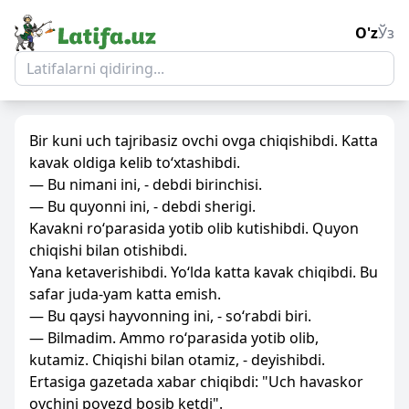
O'z
Ўз
Bir kuni uch tajribasiz ovchi ovga chiqishibdi. Katta
kavak oldiga kelib to‘xtashibdi.
— Bu nimani ini, - debdi birinchisi.
— Bu quyonni ini, - debdi sherigi.
Kavakni ro‘parasida yotib olib kutishibdi. Quyon
chiqishi bilan otishibdi.
Yana ketaverishibdi. Yo‘lda katta kavak chiqibdi. Bu
safar juda-yam katta emish.
— Bu qaysi hayvonning ini, - so‘rabdi biri.
— Bilmadim. Ammo ro‘parasida yotib olib,
kutamiz. Chiqishi bilan otamiz, - deyishibdi.
Ertasiga gazetada xabar chiqibdi: "Uch havaskor
ovchini poyezd bosib ketdi".