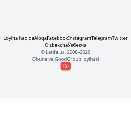
Loyiha haqida
Aloqa
Facebook
Instagram
Telegram
Twitter
Oʼzbekcha
Ўзбекча
© Latifa.uz, 2008–2026
Obuna
va
GoodGroup
loyihasi
18+