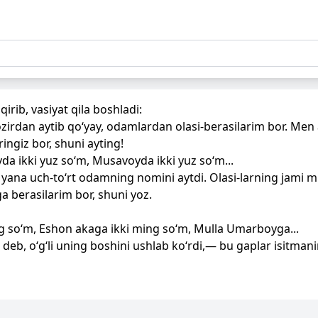
qirib, vasiyat qila boshladi:
irdan aytib qo‘yay, odamlardan olasi-berasilarim bor. Men 
ingiz bor, shuni ayting!
a ikki yuz so‘m, Musavoyda ikki yuz so‘m...
 yana uch-to‘rt odamning nomini aytdi. Olasi-larning jami m
a berasilarim bor, shuni yoz.
 so‘m, Eshon akaga ikki ming so‘m, Mulla Umarboyga...
deb, o‘g‘li uning boshini ushlab ko‘rdi,— bu gaplar isitmani