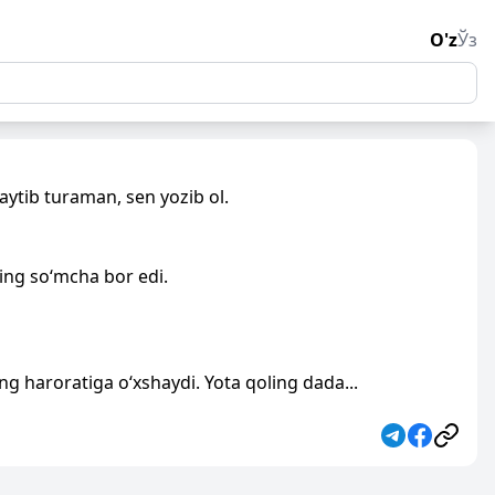
O'z
Ўз
aytib turaman, sen yozib ol.
ing so‘mcha bor edi.
ng haroratiga o‘xshaydi. Yota qoling dada...