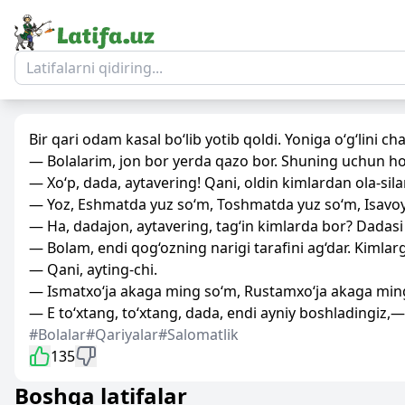
Bir qari odam kasal bo‘lib yotib qoldi. Yoniga o‘g‘lini cha
— Bolalarim, jon bor yerda qazo bor. Shuning uchun hoz
— Xo‘p, dada, aytavering! Qani, oldin kimlardan ola-silar
— Yoz, Eshmatda yuz so‘m, Toshmatda yuz so‘m, Isavoyd
— Ha, dadajon, aytavering, tag‘in kimlarda bor? Dadasi
— Bolam, endi qog‘ozning narigi tarafini ag‘dar. Kimlarg
— Qani, ayting-chi.
— Ismatxo‘ja akaga ming so‘m, Rustamxo‘ja akaga ming
— E to‘xtang, to‘xtang, dada, endi ayniy boshladingiz,— 
#Bolalar
#Qariyalar
#Salomatlik
135
Boshqa latifalar