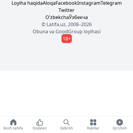
Loyiha haqida
Aloqa
Facebook
Instagram
Telegram
Twitter
Oʼzbekcha
Ўзбекча
© Latifa.uz, 2008–2026
Obuna
va
GoodGroup
loyihasi
18+
Bosh sahifa
Dodalari
Qidirish
Ruknlar
Qo'shish