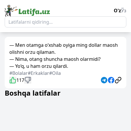
O'z
Ўз
— Men otamga o‘xshab oyiga ming dollar maosh
olishni orzu qilaman.
— Nima, otang shuncha maosh olarmidi?
— Yo‘q, u ham orzu qilardi.
#Bolalar
#Erkaklar
#Oila
117
Boshqa latifalar