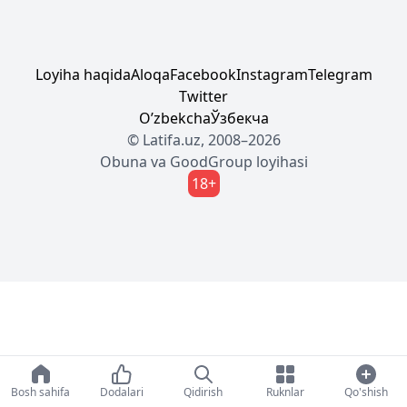
Loyiha haqida
Aloqa
Facebook
Instagram
Telegram
Twitter
Oʼzbekcha
Ўзбекча
© Latifa.uz, 2008–2026
Obuna
va
GoodGroup
loyihasi
18+
Bosh sahifa
Dodalari
Qidirish
Ruknlar
Qo'shish