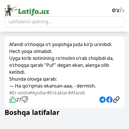
O'z
Ўз
Afandi o‘choqqa o‘t yoqishga juda ko‘p urinibdi.
Hech yoqa olmabdi.
Uyga kirib xotinining ro‘molini o‘rab chiqibdi-da,
o‘choqqa qarab "Puf" degan ekan, alanga olib
ketibdi.
Shunda olovga qarab:
— Ha qo‘rqmas ekansan-aaa, - dermish.
#Er-xotin
#Ayollar
#Erkaklar
#Afandi
27
Boshqa latifalar