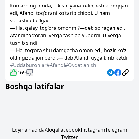
Kunlarning birida, u kishi yana kelib, eshik qoqqan
edi, Afandi tog‘orani ko‘tarib chiqdi. U ham
so‘rashib bo‘lgach:
— Ha, qalay, tog‘ora omonmi?—deb so‘ragan edi.
Afandi tog‘orani yerga tashlab yubordi. U yerga
tushib sindi.
— Ha, tog‘ora shu damgacha omon edi, hozir ko‘z
oldingizda jon berdi,— deb Afandi uyga kirib ketdi.
#Uddaburonlar
#Afandi
#Ovqatlanish
169
Boshqa latifalar
Loyiha haqida
Aloqa
Facebook
Instagram
Telegram
Twitter