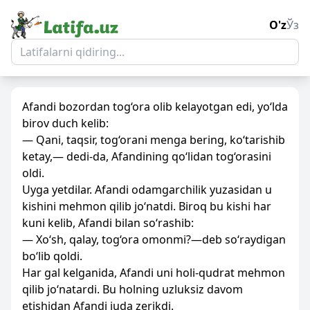
O'z
Ўз
Afandi bozordan tog‘ora olib kelayotgan edi, yo‘lda
birov duch kelib:
— Qani, taqsir, tog‘orani menga bering, ko‘tarishib
ketay,— dedi-da, Afandining qo‘lidan tog‘orasini
oldi.
Uyga yetdilar. Afandi odamgarchilik yuzasidan u
kishini mehmon qilib jo‘natdi. Biroq bu kishi har
kuni kelib, Afandi bilan so‘rashib:
— Xo‘sh, qalay, tog‘ora omonmi?—deb so‘raydigan
bo‘lib qoldi.
Har gal kelganida, Afandi uni holi-qudrat mehmon
qilib jo‘natardi. Bu holning uzluksiz davom
etishidan Afandi juda zerikdi.