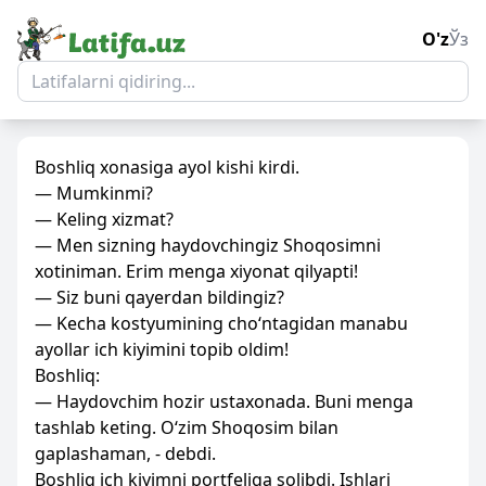
O'z
Ўз
Boshliq xonasiga ayol kishi kirdi.
— Mumkinmi?
— Keling xizmat?
— Men sizning haydovchingiz Shoqosimni
xotiniman. Erim menga xiyonat qilyapti!
— Siz buni qayerdan bildingiz?
— Kecha kostyumining cho‘ntagidan manabu
ayollar ich kiyimini topib oldim!
Boshliq:
— Haydovchim hozir ustaxonada. Buni menga
tashlab keting. O‘zim Shoqosim bilan
gaplashaman, - debdi.
Boshliq ich kiyimni portfeliga solibdi. Ishlari