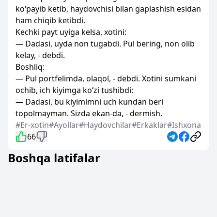
ko‘payib ketib, haydovchisi bilan gaplashish esidan
ham chiqib ketibdi.
Kechki payt uyiga kelsa, xotini:
— Dadasi, uyda non tugabdi. Pul bering, non olib
kelay, - debdi.
Boshliq:
— Pul portfelimda, olaqol, - debdi. Xotini sumkani
ochib, ich kiyimga ko‘zi tushibdi:
— Dadasi, bu kiyimimni uch kundan beri
topolmayman. Sizda ekan-da, - dermish.
#Er-xotin
#Ayollar
#Haydovchilar
#Erkaklar
#Ishxona
66
Boshqa latifalar