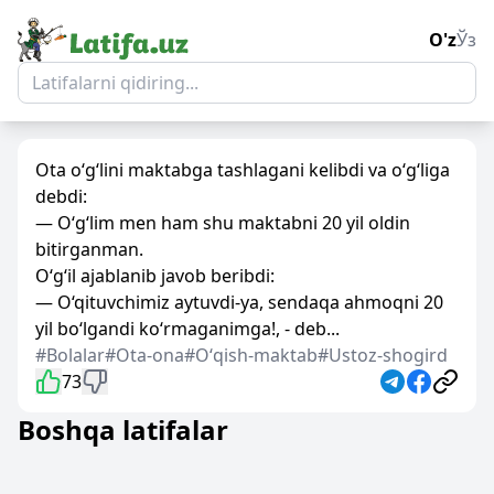
O'z
Ўз
Ota o‘g‘lini maktabga tashlagani kelibdi va o‘g‘liga
debdi:
— O‘g‘lim men ham shu maktabni 20 yil oldin
bitirganman.
O‘g‘il ajablanib javob beribdi:
— O‘qituvchimiz aytuvdi-ya, sendaqa ahmoqni 20
yil bo‘lgandi ko‘rmaganimga!, - deb...
#Bolalar
#Ota-ona
#Oʻqish-maktab
#Ustoz-shogird
73
Boshqa latifalar