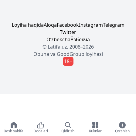
Loyiha haqida
Aloqa
Facebook
Instagram
Telegram
Twitter
Oʼzbekcha
Ўзбекча
© Latifa.uz, 2008–2026
Obuna
va
GoodGroup
loyihasi
18+
Bosh sahifa
Dodalari
Qidirish
Ruknlar
Qo'shish