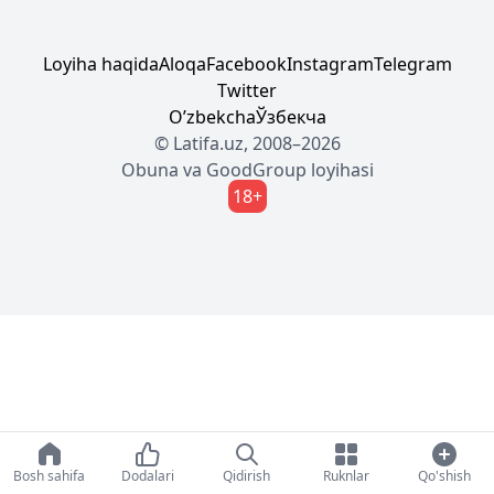
Loyiha haqida
Aloqa
Facebook
Instagram
Telegram
Twitter
Oʼzbekcha
Ўзбекча
© Latifa.uz, 2008–2026
Obuna
va
GoodGroup
loyihasi
18+
Bosh sahifa
Dodalari
Qidirish
Ruknlar
Qo'shish