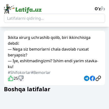
O'z
Ўз
Ikkita xirurg uchrashib qolib, biri ikkinchisiga
debdi:
— Nega siz bemorlarni chala davolab ruxsat
beryapsiz?
— Iye, eshitmadingizmi? Ishim endi yarim stavka-
ku!
#Shifokorlar
#Bemorlar
25
Boshqa latifalar