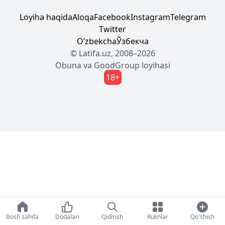
Loyiha haqida
Aloqa
Facebook
Instagram
Telegram
Twitter
Oʼzbekcha
Ўзбекча
© Latifa.uz, 2008–2026
Obuna
va
GoodGroup
loyihasi
18+
Bosh sahifa
Dodalari
Qidirish
Ruknlar
Qo'shish