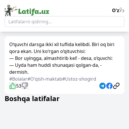
O'z
Ўз
O‘quvchi darsga ikki xil tuflida kelibdi. Biri oq biri
qora ekan. Uni ko‘rgan o‘qituvchisi:
— Bor uyingga, almashtirib kel! - desa, o‘quvchi:
— Uyda ham huddi shunaqasi qolgan-da, -
dermish.
#Bolalar
#Oʻqish-maktab
#Ustoz-shogird
53
Boshqa latifalar