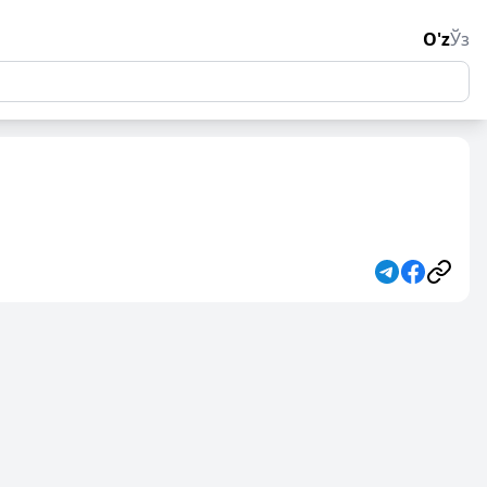
O'z
Ўз