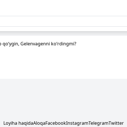
b qo‘ygin, Gelenvagenni ko‘rdingmi?
Loyiha haqida
Aloqa
Facebook
Instagram
Telegram
Twitter