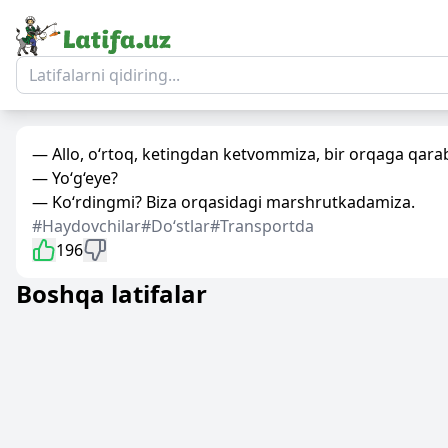
— Allo, o‘rtoq, ketingdan ketvommiza, bir orqaga qara
— Yo‘g‘eye?
— Ko‘rdingmi? Biza orqasidagi marshrutkadamiza.
#Haydovchilar
#Doʻstlar
#Transportda
196
Boshqa latifalar