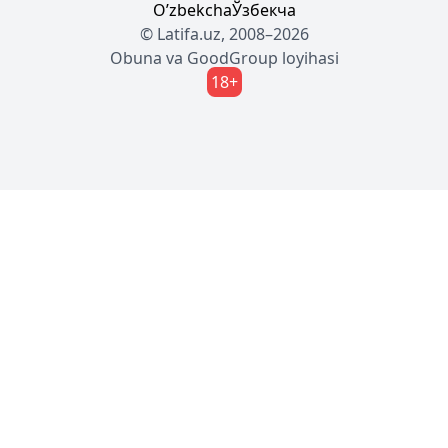
Oʼzbekcha
Ўзбекча
© Latifa.uz, 2008–2026
Obuna
va
GoodGroup
loyihasi
18+