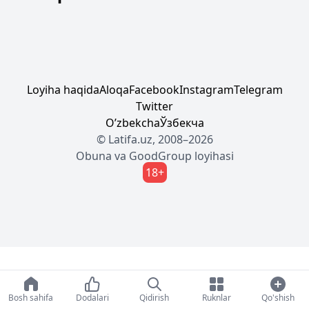
Loyiha haqida
Aloqa
Facebook
Instagram
Telegram
Twitter
Oʼzbekcha
Ўзбекча
© Latifa.uz, 2008–2026
Obuna
va
GoodGroup
loyihasi
18+
Bosh sahifa
Dodalari
Qidirish
Ruknlar
Qo'shish