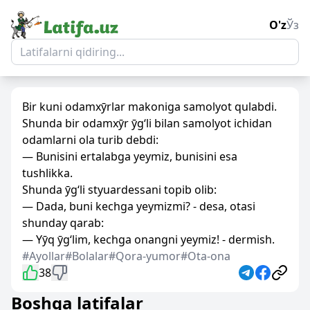
O'z
Ўз
Bir kuni odamxӯrlar makoniga samolyot qulabdi.
Shunda bir odamxӯr ӯg‘li bilan samolyot ichidan
odamlarni ola turib debdi:
— Bunisini ertalabga yeymiz, bunisini esa
tushlikka.
Shunda ӯg‘li styuardessani topib olib:
— Dada, buni kechga yeymizmi? - desa, otasi
shunday qarab:
— Yӯq ӯg‘lim, kechga onangni yeymiz! - dermish.
#Ayollar
#Bolalar
#Qora-yumor
#Ota-ona
38
Boshqa latifalar