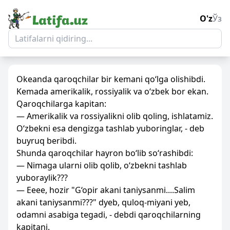
O'z
Ўз
Okeanda qaroqchilar bir kemani qo‘lga olishibdi.
Kemada amerikalik, rossiyalik va o‘zbek bor ekan.
Qaroqchilarga kapitan:
— Amerikalik va rossiyalikni olib qoling, ishlatamiz.
O‘zbekni esa dengizga tashlab yuboringlar, - deb
buyruq beribdi.
Shunda qaroqchilar hayron bo‘lib so‘rashibdi:
— Nimaga ularni olib qolib, o‘zbekni tashlab
yuboraylik???
— Eeee, hozir "G‘opir akani taniysanmi....Salim
akani taniysanmi???" dyeb, quloq-miyani yeb,
odamni asabiga tegadi, - debdi qaroqchilarning
kapitani.