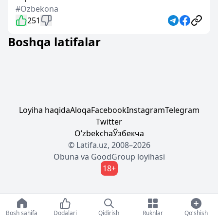
#Ozbekona
251
Boshqa latifalar
Loyiha haqida
Aloqa
Facebook
Instagram
Telegram
Twitter
Oʼzbekcha
Ўзбекча
© Latifa.uz, 2008–2026
Obuna
va
GoodGroup
loyihasi
18+
Bosh sahifa
Dodalari
Qidirish
Ruknlar
Qo'shish