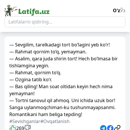
O'z
Ўз
— Sevgilim, tarelkadagi tort bo‘lagini yeb ko‘r!
— Rahmat qornim to‘q, yemayman.
— Asalim, qara juda shirin tort! Hech bo‘lmasa bir
tishlamgina yegin.
— Rahmat, qornim to‘q.
— Ozgina tatib ko‘r.
— Bas qiling! Man soat oltidan keyin hech nima
yemayman!
— Tortni tanovul qil ahmoq. Uni ichida uzuk bor!
Sanga uylanmoqchiman-ku tushunmayapsanmi.
Romantikani ham beliga tepding!
#Sevishganlar
#Ovqatlanish
269