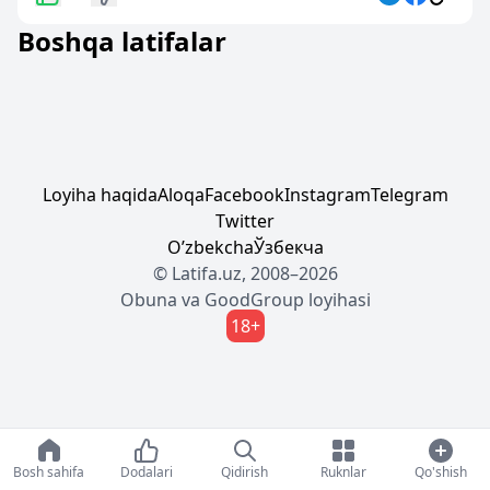
Boshqa latifalar
Loyiha haqida
Aloqa
Facebook
Instagram
Telegram
Twitter
Oʼzbekcha
Ўзбекча
© Latifa.uz, 2008–2026
Obuna
va
GoodGroup
loyihasi
18+
Bosh sahifa
Dodalari
Qidirish
Ruknlar
Qo'shish