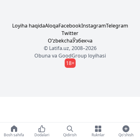
Loyiha haqida
Aloqa
Facebook
Instagram
Telegram
Twitter
Oʼzbekcha
Ўзбекча
© Latifa.uz, 2008–2026
Obuna
va
GoodGroup
loyihasi
18+
Bosh sahifa
Dodalari
Qidirish
Ruknlar
Qo'shish