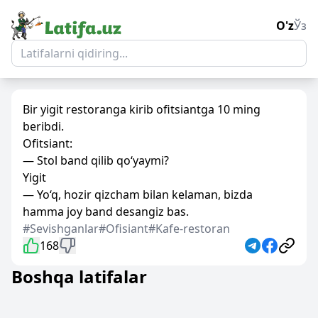
O'z
Ўз
Bir yigit restoranga kirib ofitsiantga 10 ming
beribdi.
Ofitsiant:
— Stol band qilib qo‘yaymi?
Yigit
— Yo‘q, hozir qizcham bilan kelaman, bizda
hamma joy band desangiz bas.
#Sevishganlar
#Ofisiant
#Kafe-restoran
168
Boshqa latifalar