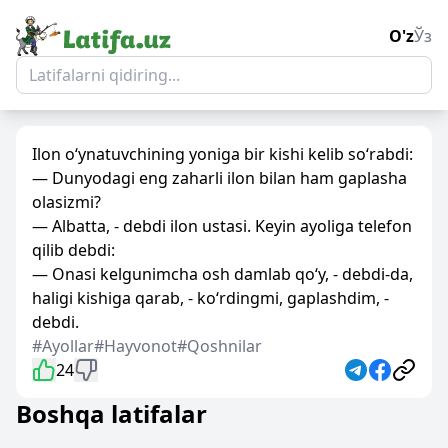
O'z
Ўз
Ilon o‘ynatuvchining yoniga bir kishi kelib so‘rabdi:
— Dunyodagi eng zaharli ilon bilan ham gaplasha
olasizmi?
— Albatta, - debdi ilon ustasi. Keyin ayoliga telefon
qilib debdi:
— Onasi kelgunimcha osh damlab qo‘y, - debdi-da,
haligi kishiga qarab, - ko‘rdingmi, gaplashdim, -
debdi.
#Ayollar
#Hayvonot
#Qoshnilar
24
Boshqa latifalar