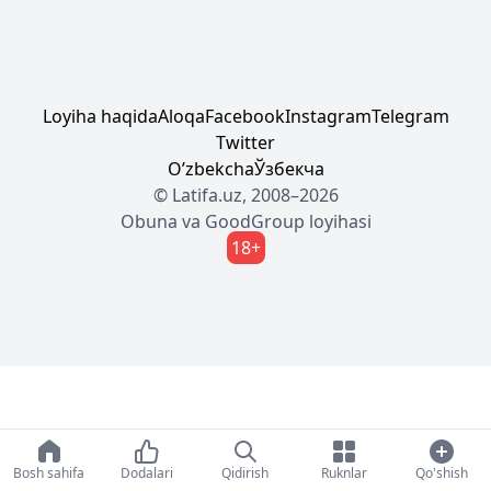
Loyiha haqida
Aloqa
Facebook
Instagram
Telegram
Twitter
Oʼzbekcha
Ўзбекча
© Latifa.uz, 2008–2026
Obuna
va
GoodGroup
loyihasi
18+
Bosh sahifa
Dodalari
Qidirish
Ruknlar
Qo'shish